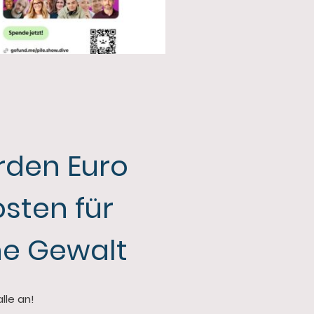
arden Euro
sten für
he Gewalt
alle an!